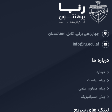
چهارراهی برکی، کابل، افغانستان
info@ru.edu.af
درباره ما
درباره
پیام ریاست
پیام معاون علمی
پلان استراتیژیک
لینک های سریع