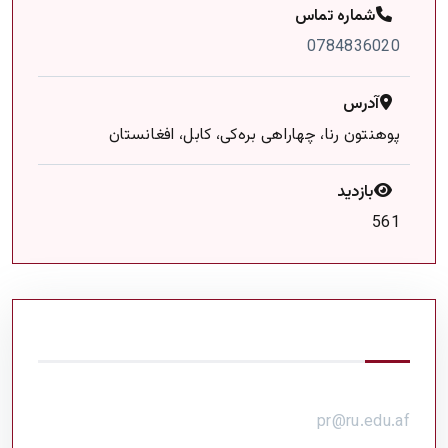
شماره تماس
0784836020
آدرس
پوهنتون رنا، چهاراهی بره‌کی، کابل، افغانستان
بازدید
561
معلومات تماس
ایمیل
pr@ru.edu.af